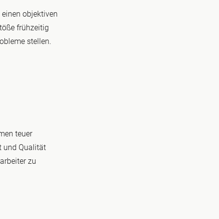
 einen objektiven
töße frühzeitig
obleme stellen.
hmen teuer
t und Qualität
arbeiter zu