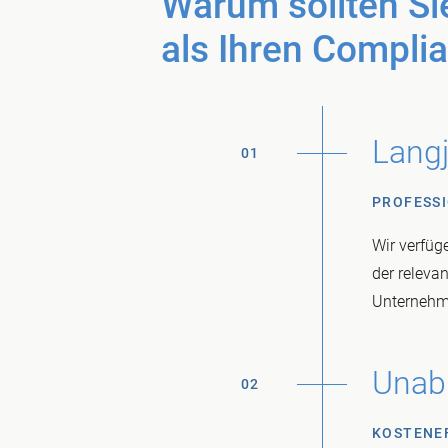
Warum sollten S
als Ihren Compli
Langj
01
PROFESSI
Wir verfüg
der relevan
Unternehm
Unab
02
KOSTENEF