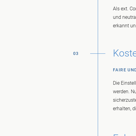
Als ext. C
und neutra
erkannt un
Koste
03
FAIRE U
Die Einste
werden. Nu
sicherzuste
erhalten, 