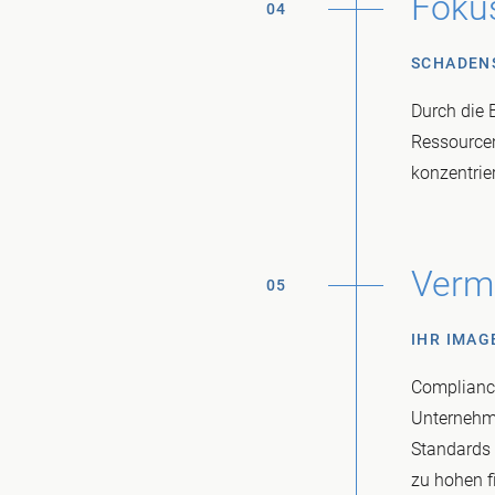
Fokus
04
SCHADEN
Durch die 
Ressourcen
konzentrie
Verm
05
IHR IMAG
Compliance
Unternehme
Standards 
zu hohen f